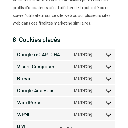
profils d’utilisateurs afin d’afficher de la publicité ou de
suivre l’utilisateur sur ce site web ou sur plusieurs sites
web dans des finalités marketing similaires.
6. Cookies placés
Google reCAPTCHA
Marketing
Consent
Visual Composer
to
Marketing
Consent
service
Brevo
to
Marketing
google-
Consent
service
recaptcha
Google Analytics
to
Marketing
visual-
Consent
service
composer
WordPress
to
Marketing
brevo
Consent
service
WPML
to
Marketing
google-
Consent
service
analytics
Divi
to