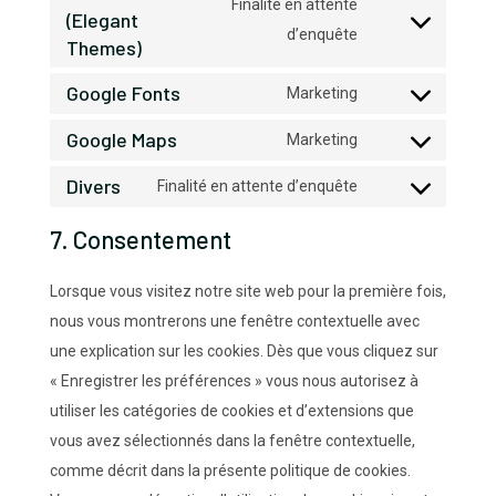
wordpress
Finalité en attente
(Elegant
service
Consent
d’enquête
Themes)
wpml
to
Google Fonts
Marketing
service
Consent
divi-
Google Maps
to
Marketing
(elegant-
Consent
service
Divers
themes)
to
Finalité en attente d’enquête
google-
Consent
service
fonts
to
7. Consentement
google-
service
maps
divers
Lorsque vous visitez notre site web pour la première fois,
nous vous montrerons une fenêtre contextuelle avec
une explication sur les cookies. Dès que vous cliquez sur
« Enregistrer les préférences » vous nous autorisez à
utiliser les catégories de cookies et d’extensions que
vous avez sélectionnés dans la fenêtre contextuelle,
comme décrit dans la présente politique de cookies.