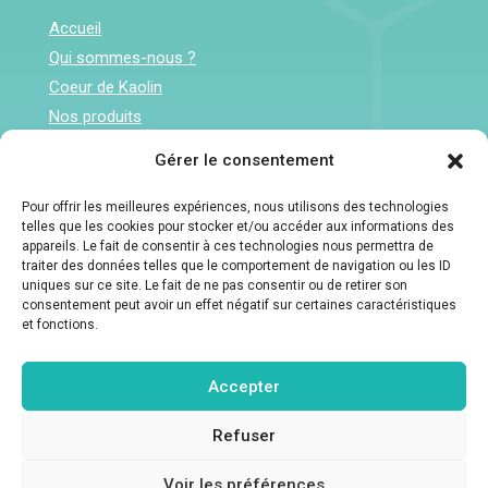
Accueil
Qui sommes-nous ?
Coeur de Kaolin
Nos produits
Contact
Gérer le consentement
Infos pratiques
Pour offrir les meilleures expériences, nous utilisons des technologies
telles que les cookies pour stocker et/ou accéder aux informations des
Agri Synergie : 24 rue de Varsovie, 24000

appareils. Le fait de consentir à ces technologies nous permettra de
traiter des données telles que le comportement de navigation ou les ID
Périgueux
uniques sur ce site. Le fait de ne pas consentir ou de retirer son
consentement peut avoir un effet négatif sur certaines caractéristiques
05 53 04 59 42
et fonctions.
contact@coeurdekaolin.fr

Accepter
Refuser
Copyright © 2026 Agrisynergie - Tous droits réservés
Voir les préférences